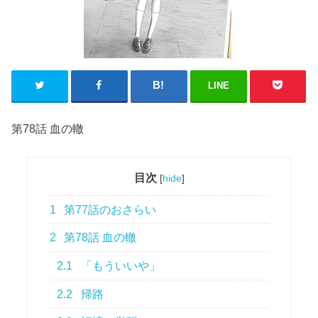
LINE
第78話 血の轍
目次
[
hide
]
1
第77話のおさらい
2
第78話 血の轍
2.1
「もういいや」
2.2
帰路