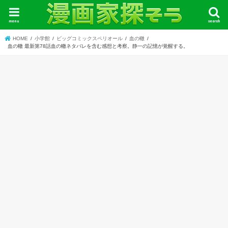
menu
search
HOME
小学館
ビッグコミックスペリオール
血の轍
血の轍 最新第78話血の轍ネタバレを含む感想と考察。静一の記憶が覚醒する。