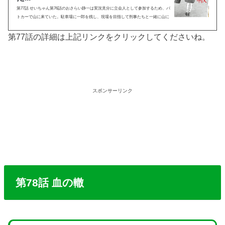
第77話 せいちゃん第76話のおさらい静一は実況見分に立会人として参加するため、パ
トカーで山に来ていた。駐車場に一郎を残し、現場を目指して刑事たちと一緒に山に
登っていく。現場までの道中で刑事から、この道を登って行ったんだね？ と確認す
るように問われる静...
第77話の詳細は上記リンクをクリックしてくださいね。
スポンサーリンク
第78話 血の轍