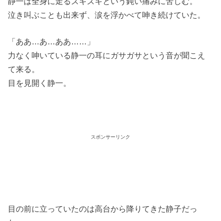
静一は全身に走るズキズキという鈍い痛みに苦しむ。
泣き叫ぶことも出来ず、涙を浮かべて呻き続けていた。
「ああ…あ…ああ……」
力なく呻いている静一の耳にガサガサという音が聞こえ
て来る。
目を見開く静一。
スポンサーリンク
目の前に立っていたのは高台から降りてきた静子だっ