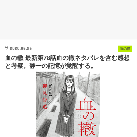
2020.06.26
血の轍
血の轍 最新第78話血の轍ネタバレを含む感想
と考察。静一の記憶が覚醒する。