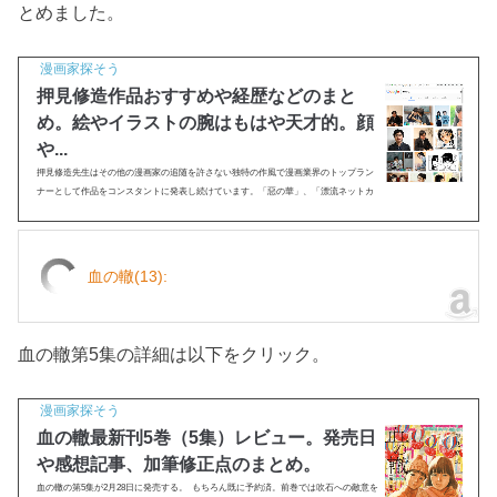
とめました。
漫画家探そう
押見修造作品おすすめや経歴などのまと
め。絵やイラストの腕はもはや天才的。顔
や...
押見修造先生はその他の漫画家の追随を許さない独特の作風で漫画業界のトップラン
ナーとして作品をコンスタントに発表し続けています。「惡の華」、「漂流ネットカ
フェ」、「ぼくは麻里のなか」、「ハピネス」、そして「血の轍」と次々と名作を生
み出していく押見修...
血の轍(13):
血の轍第5集の詳細は以下をクリック。
漫画家探そう
血の轍最新刊5巻（5集）レビュー。発売日
や感想記事、加筆修正点のまとめ。
血の轍の第5集が2月28日に発売する。 もちろん既に予約済。前巻では吹石への敵意を