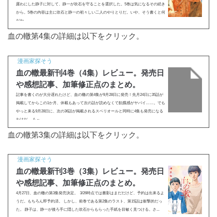
露わにした静子に対して、静一が吹石を守ることを選択した。5巻は気になるその続き
から。5巻の内容は主に吹石と静一の初々しい二人のやりとりだ。いや、そう書くと何
だか...
血の轍第4集の詳細は以下をクリック。
漫画家探そう
血の轍最新刊4巻（4集）レビュー。発売日
や感想記事、加筆修正点のまとめ。
記事を書くのが大分遅れたけど、血の轍の第4集が9月28日に発売！先月24日に35話が
掲載してからこの1か月、休載もあって次の話が読めなくて飢餓感がヤバイ……。でも
やっと来る9月28日に、次の36話が掲載されるスペリオールと同時に4集も発売になる
わけだ。 も～、...
血の轍第3集の詳細は以下をクリック。
漫画家探そう
血の轍最新刊3巻（3集）レビュー。発売日
や感想記事、加筆修正点のまとめ。
4月27日、血の轍の第3集発売決定。 3/26時点では書影はまだだけど、予約は出来るよ
うだ。もちろん即予約済。 しかし、前巻である第2集のラスト、第15話は衝撃的だっ
た。 静子は、静一が後ろ手に隠した吹石からもらった手紙を目敏く見つける。さ...