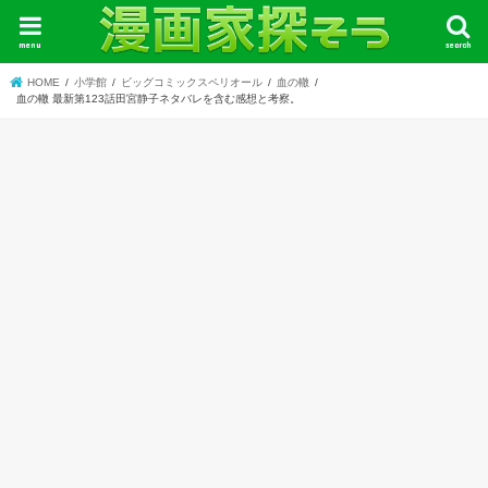
menu
search
HOME
小学館
ビッグコミックスペリオール
血の轍
血の轍 最新第123話田宮静子ネタバレを含む感想と考察。