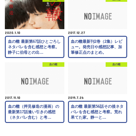
2020.1.10
2017.12.27
血の轍 最新第67話ひとごろし
血の轍最新刊2巻（2集）レビ
ネタバレを含む感想と考察。
ュー。発売日や感想記事、加
静子に伯母との出…
筆修正点のまとめ。
血の轍
血の轍
2017.11.10
2019.7.26
血の轍（押見修造の漫画）の
血の轍 最新第56話その後ネタ
最新第17話逢い引きの感想
バレを含む感想と考察。荒れ
（ネタバレ含む）と考…
果てた家。静一と…