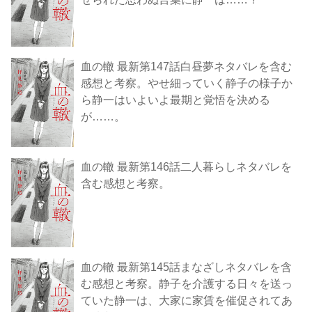
血の轍 最新第147話白昼夢ネタバレを含む
感想と考察。やせ細っていく静子の様子か
ら静一はいよいよ最期と覚悟を決める
が……。
血の轍 最新第146話二人暮らしネタバレを
含む感想と考察。
血の轍 最新第145話まなざしネタバレを含
む感想と考察。静子を介護する日々を送っ
ていた静一は、大家に家賃を催促されてあ