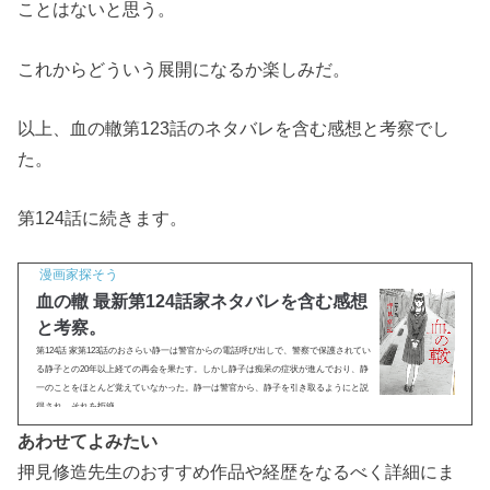
ことはないと思う。
これからどういう展開になるか楽しみだ。
以上、血の轍第123話のネタバレを含む感想と考察でし
た。
第124話に続きます。
漫画家探そう
血の轍 最新第124話家ネタバレを含む感想
と考察。
第124話 家第123話のおさらい静一は警官からの電話呼び出しで、警察で保護されてい
る静子との20年以上経ての再会を果たす。しかし静子は痴呆の症状が進んでおり、静
一のことをほとんど覚えていなかった。静一は警官から、静子を引き取るようにと説
得され、それを拒絶...
あわせてよみたい
押見修造先生のおすすめ作品や経歴をなるべく詳細にま