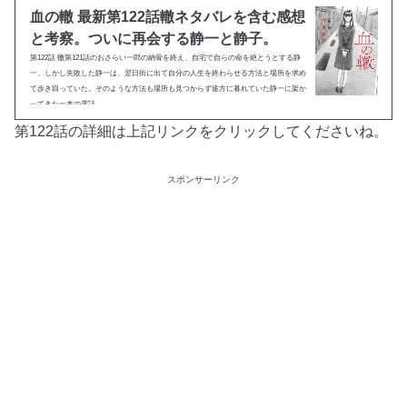
血の轍 最新第122話轍ネタバレを含む感想
と考察。ついに再会する静一と静子。
第122話 轍第121話のおさらい一郎の納骨を終え、自宅で自らの命を絶とうとする静
一。しかし失敗した静一は、翌日街に出て自分の人生を終わらせる方法と場所を求め
て歩き回っていた。そのような方法も場所も見つからず途方に暮れていた静一に架か
ってきた一本の電話。...
第122話の詳細は上記リンクをクリックしてくださいね。
スポンサーリンク