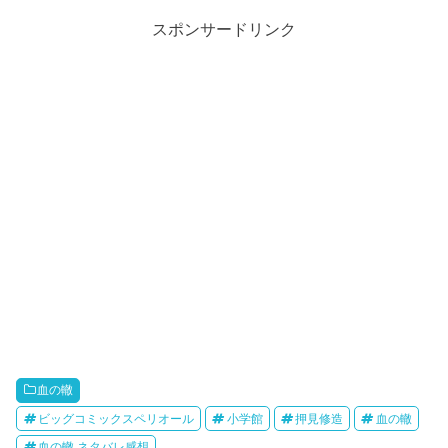
スポンサードリンク
血の轍
ビッグコミックスペリオール
小学館
押見修造
血の轍
血の轍 ネタバレ感想