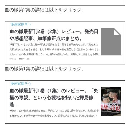
血の轍第2集の詳細は以下をクリック。
漫画家探そう
血の轍最新刊2巻（2集）レビュー。発売日
や感想記事、加筆修正点のまとめ。
12月27日、いよいよ血の轍の第2集が発売となる。前巻も衝撃的だったが、2集もまた
見所がたくさんあると思う。むしろ2集の方が精神的な重苦しさでは勝っているかもし
れない。血の轍 第2集第1集のラストは衝撃の展開だった。第2集はその続きとなる第8
話から。第8話 母...
血の轍第1集の詳細は以下をクリック。
漫画家探そう
血の轍最新刊1巻（1集）のレビュー。「究
極の毒親」という心境地を拓いた押見修
造...
9月8日、血の轍第1集が発売された。予約していたので既に受け取ったが、表紙の静子
と抱かれている赤子の静一の絵が素晴らしい。静子の美しい微笑。究極の毒親という
キャッチコピーになってはいるが、こんな女性を毒親と呼びたくないんだよなぁ。実
際、子供に対して虐...