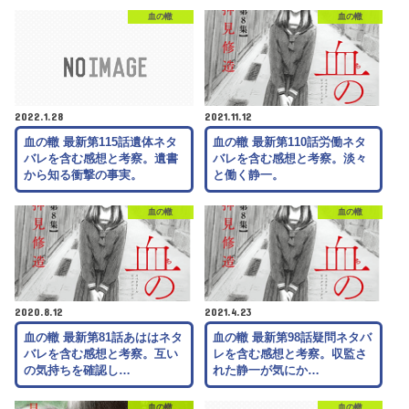
血の轍
血の轍
2022.1.28
2021.11.12
血の轍 最新第115話遺体ネタ
血の轍 最新第110話労働ネタ
バレを含む感想と考察。遺書
バレを含む感想と考察。淡々
から知る衝撃の事実。
と働く静一。
血の轍
血の轍
2020.8.12
2021.4.23
血の轍 最新第81話あははネタ
血の轍 最新第98話疑問ネタバ
バレを含む感想と考察。互い
レを含む感想と考察。収監さ
の気持ちを確認し…
れた静一が気にか…
血の轍
血の轍