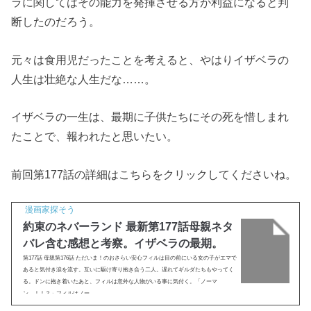
ラに関してはその能力を発揮させる方が利益になると判
断したのだろう。
元々は食用児だったことを考えると、やはりイザベラの
人生は壮絶な人生だな……。
イザベラの一生は、最期に子供たちにその死を惜しまれ
たことで、報われたと思いたい。
前回第177話の詳細はこちらをクリックしてくださいね。
漫画家探そう
約束のネバーランド 最新第177話母親ネタ
バレ含む感想と考察。イザベラの最期。
第177話 母親第176話 ただいま！のおさらい安心フィルは目の前にいる女の子がエマで
あると気付き涙を流す。互いに駆け寄り抱き合う二人。遅れてギルダたちもやってく
る。ドンに抱き着いたあと、フィルは意外な人物がいる事に気付く。「ノーマ
ン…！！？」フィルはノー...