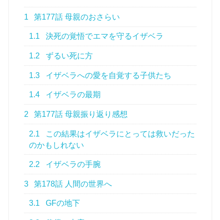
1
第177話 母親のおさらい
1.1
決死の覚悟でエマを守るイザベラ
1.2
ずるい死に方
1.3
イザベラへの愛を自覚する子供たち
1.4
イザベラの最期
2
第177話 母親振り返り感想
2.1
この結果はイザベラにとっては救いだった
のかもしれない
2.2
イザベラの手腕
3
第178話 人間の世界へ
3.1
GFの地下