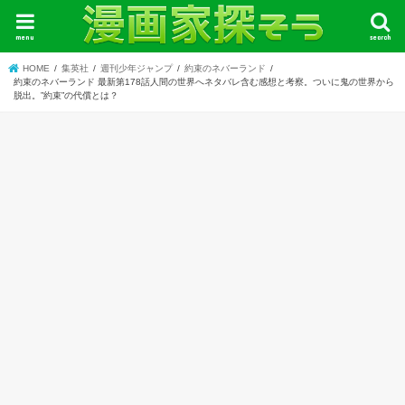
menu
search
HOME
集英社
週刊少年ジャンプ
約束のネバーランド
約束のネバーランド 最新第178話人間の世界へネタバレ含む感想と考察。ついに鬼の世界から
脱出。”約束”の代償とは？