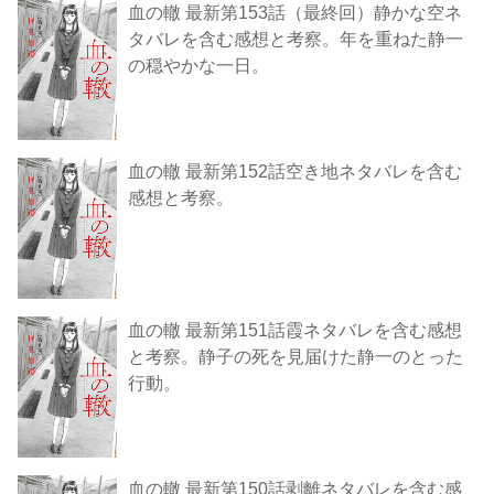
血の轍 最新第153話（最終回）静かな空ネ
タバレを含む感想と考察。年を重ねた静一
の穏やかな一日。
血の轍 最新第152話空き地ネタバレを含む
感想と考察。
血の轍 最新第151話霞ネタバレを含む感想
と考察。静子の死を見届けた静一のとった
行動。
血の轍 最新第150話剥離ネタバレを含む感