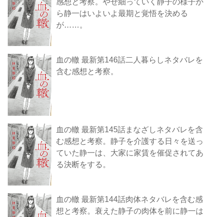
感想と考察。やせ細っていく静子の様子か
ら静一はいよいよ最期と覚悟を決める
が……。
血の轍 最新第146話二人暮らしネタバレを
含む感想と考察。
血の轍 最新第145話まなざしネタバレを含
む感想と考察。静子を介護する日々を送っ
ていた静一は、大家に家賃を催促されてあ
る決断をする。
血の轍 最新第144話肉体ネタバレを含む感
想と考察。衰えた静子の肉体を前に静一は