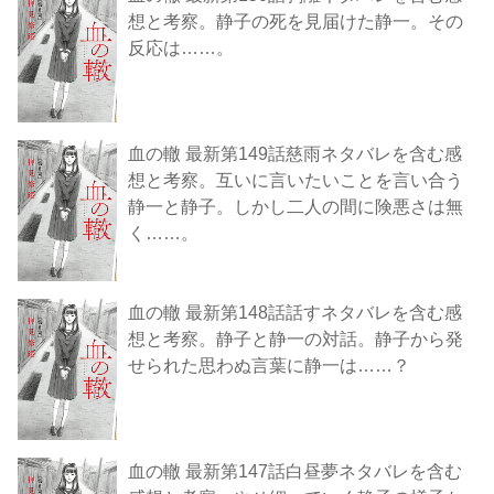
想と考察。静子の死を見届けた静一。その
反応は……。
血の轍 最新第149話慈雨ネタバレを含む感
想と考察。互いに言いたいことを言い合う
静一と静子。しかし二人の間に険悪さは無
く……。
血の轍 最新第148話話すネタバレを含む感
想と考察。静子と静一の対話。静子から発
せられた思わぬ言葉に静一は……？
血の轍 最新第147話白昼夢ネタバレを含む