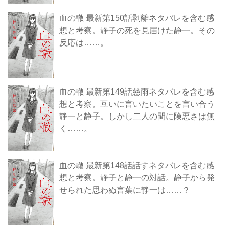
血の轍 最新第150話剥離ネタバレを含む感
想と考察。静子の死を見届けた静一。その
反応は……。
血の轍 最新第149話慈雨ネタバレを含む感
想と考察。互いに言いたいことを言い合う
静一と静子。しかし二人の間に険悪さは無
く……。
血の轍 最新第148話話すネタバレを含む感
想と考察。静子と静一の対話。静子から発
せられた思わぬ言葉に静一は……？