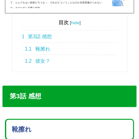
て、とんでもない技術だろうな～。それがどういうことなのか全然想像がつかない
が、そのために必要な技術...
目次
[
hide
]
1
第3話 感想
1.1
靴擦れ
1.2
彼女？
第3話 感想
靴擦れ