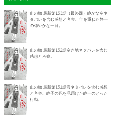
血の轍 最新第153話（最終回）静かな空ネ
タバレを含む感想と考察。年を重ねた静一
の穏やかな一日。
血の轍 最新第152話空き地ネタバレを含む
感想と考察。
血の轍 最新第151話霞ネタバレを含む感想
と考察。静子の死を見届けた静一のとった
行動。