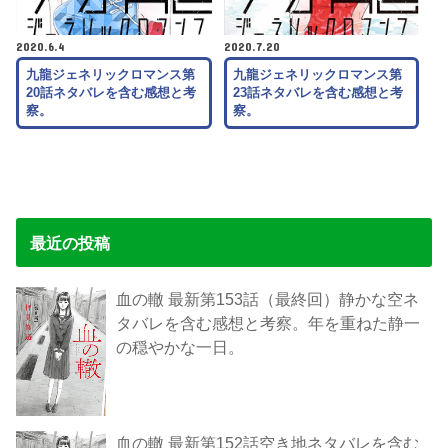
2020.6.4
2020.7.20
九龍ジェネリックロマンス第
九龍ジェネリックロマンス第
20話ネタバレを含む感想と考
23話ネタバレを含む感想と考
察。
察。
最近の投稿
血の轍 最新第153話（最終回）静かな空ネ
タバレを含む感想と考察。年を重ねた静一
の穏やかな一日。
血の轍 最新第152話空き地ネタバレを含む