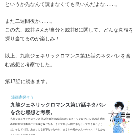
というか先なんて読まなくても良いんだよな……。
また二週間後か……。
この先、鯨井さんが自分と鯨井Bに関して、どんな真相を
探り当てるのか楽しみ！
以上、九龍ジェネリックロマンス第15話のネタバレを含
む感想と考察でした。
第17話に続きます。
漫画家探そう
九龍ジェネリックロマンス第17話ネタバレ
を含む感想と考察。
九龍ジェネリックロマンス 第17話前話第16話九龍ジェネリックロマンス 第16話 感想
不気味蛇沼は本当に不気味な奴だなあ。まるで蛇が人間の形をとって生まれたよう
だ。そして今回、あまりにも衝撃だったのが、まさかの鯨井さんへのキス！！しかも
あんなにエロティック...