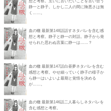
想と考察。互いに言いたいことを言い合う
静一と静子。しかし二人の間に険悪さは無
く……。
血の轍 最新第148話話すネタバレを含む感
想と考察。静子と静一の対話。静子から発
せられた思わぬ言葉に静一は……？
血の轍 最新第147話白昼夢ネタバレを含む
感想と考察。やせ細っていく静子の様子か
ら静一はいよいよ最期と覚悟を決める
が……。
血の轍 最新第146話二人暮らしネタバレを
含む感想と考察。