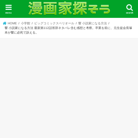
menu
search
HOME
小学館
ビッグコミックスペリオール
響 小説家になる方法
響 小説家になる方法 最新第112話答辞ネタバレ含む感想と考察。卒業を前に、元生徒会長塚
本が響に必死で訴える。