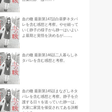
血の轍 最新第147話白昼夢ネタバ
レを含む感想と考察。やせ細って
いく静子の様子から静一はいよい
よ最期と覚悟を決めるが……。
血の轍 最新第146話二人暮らしネ
タバレを含む感想と考察。
血の轍 最新第145話まなざしネタ
バレを含む感想と考察。静子を介
護する日々を送っていた静一は、
大家に家賃を催促されてある決断