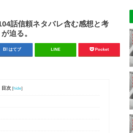
104話信頼ネタバレ含む感想と考
りが迫る。
はてブ
LINE
Pocket
目次
[
hide
]