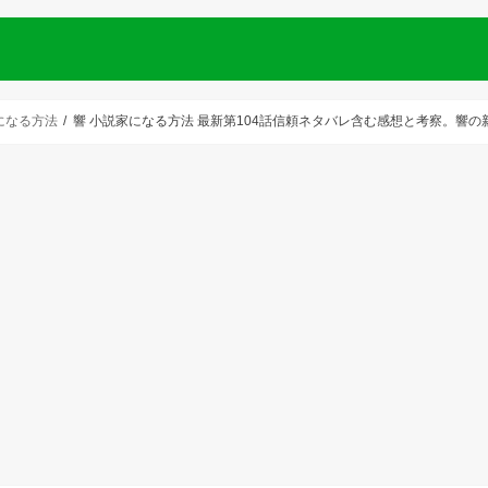
になる方法
響 小説家になる方法 最新第104話信頼ネタバレ含む感想と考察。響