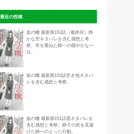
最近の投稿
血の轍 最新第153話（最終回）静
かな空ネタバレを含む感想と考
察。年を重ねた静一の穏やかな一
日。
血の轍 最新第152話空き地ネタバ
レを含む感想と考察。
血の轍 最新第151話霞ネタバレを
含む感想と考察。静子の死を見届
けた静一のとった行動。