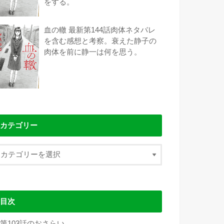
をする。
血の轍 最新第144話肉体ネタバレ
を含む感想と考察。衰えた静子の
肉体を前に静一は何を思う。
カテゴリー
目次
第103話のおさらい