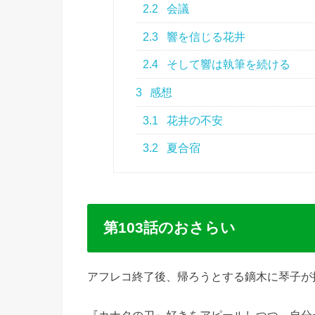
2.2
会議
2.3
響を信じる花井
2.4
そして響は執筆を続ける
3
感想
3.1
花井の不安
3.2
夏合宿
第103話のおさらい
アフレコ終了後、帰ろうとする鏑木に琴子が
『カナタの刀』好きをアピールしつつ、自分