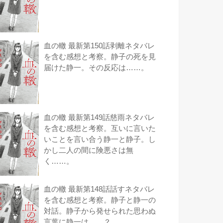
血の轍 最新第150話剥離ネタバレ
を含む感想と考察。静子の死を見
届けた静一。その反応は……。
血の轍 最新第149話慈雨ネタバレ
を含む感想と考察。互いに言いた
いことを言い合う静一と静子。し
かし二人の間に険悪さは無
く……。
血の轍 最新第148話話すネタバレ
を含む感想と考察。静子と静一の
対話。静子から発せられた思わぬ
言葉に静一は……？