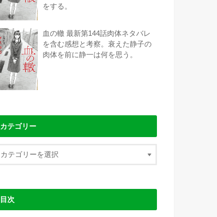
をする。
血の轍 最新第144話肉体ネタバレ
を含む感想と考察。衰えた静子の
肉体を前に静一は何を思う。
カテゴリー
目次