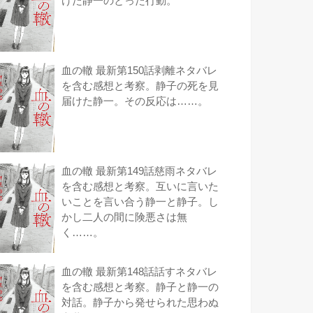
けた静一のとった行動。
血の轍 最新第150話剥離ネタバレ
を含む感想と考察。静子の死を見
届けた静一。その反応は……。
血の轍 最新第149話慈雨ネタバレ
を含む感想と考察。互いに言いた
いことを言い合う静一と静子。し
かし二人の間に険悪さは無
く……。
血の轍 最新第148話話すネタバレ
を含む感想と考察。静子と静一の
対話。静子から発せられた思わぬ