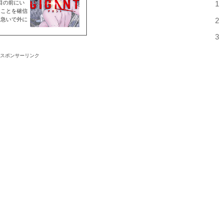
目の前にい
1
たことを確信
に急いで外に
2
3
スポンサーリンク