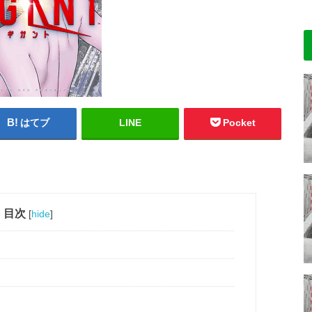
はてブ
LINE
Pocket
目次
[
hide
]