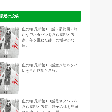
最近の投稿
血の轍 最新第153話（最終回）静
かな空ネタバレを含む感想と考
察。年を重ねた静一の穏やかな一
日。
血の轍 最新第152話空き地ネタバ
レを含む感想と考察。
血の轍 最新第151話霞ネタバレを
含む感想と考察。静子の死を見届