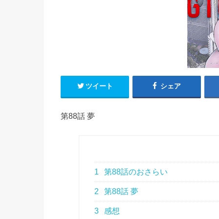
ツイート
シェア
第88話 夢
1
第88話のおさらい
2
第88話 夢
3
感想