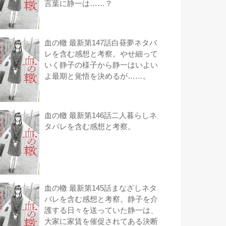
言葉に静一は……？
血の轍 最新第147話白昼夢ネタバ
レを含む感想と考察。やせ細って
いく静子の様子から静一はいよい
よ最期と覚悟を決めるが……。
血の轍 最新第146話二人暮らしネ
タバレを含む感想と考察。
血の轍 最新第145話まなざしネタ
バレを含む感想と考察。静子を介
護する日々を送っていた静一は、
大家に家賃を催促されてある決断