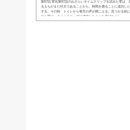
第87話 変化第87話のおさらいタイムスリップを試みた零は、
るもちがまだ仔犬であることから、時間を遡ることに成功し
する。その時、トイレから竜司の声が聞こえる。見つかる前
出た零は、タイムスリップに成功したことを喜びながら...