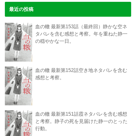
最近の投稿
血の轍 最新第153話（最終回）静かな空ネ
タバレを含む感想と考察。年を重ねた静一
の穏やかな一日。
血の轍 最新第152話空き地ネタバレを含む
感想と考察。
血の轍 最新第151話霞ネタバレを含む感想
と考察。静子の死を見届けた静一のとった
行動。