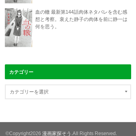
血の轍 最新第144話肉体ネタバレを含む感
想と考察。衰えた静子の肉体を前に静一は
何を思う。
カテゴリー
©Copyright2026
漫画家探そう
.All Rights Reserved.