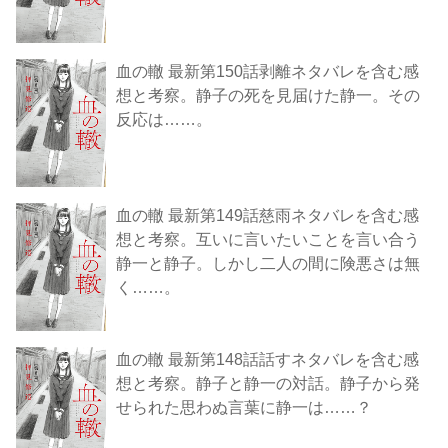
血の轍 最新第150話剥離ネタバレを含む感
想と考察。静子の死を見届けた静一。その
反応は……。
血の轍 最新第149話慈雨ネタバレを含む感
想と考察。互いに言いたいことを言い合う
静一と静子。しかし二人の間に険悪さは無
く……。
血の轍 最新第148話話すネタバレを含む感
想と考察。静子と静一の対話。静子から発
せられた思わぬ言葉に静一は……？