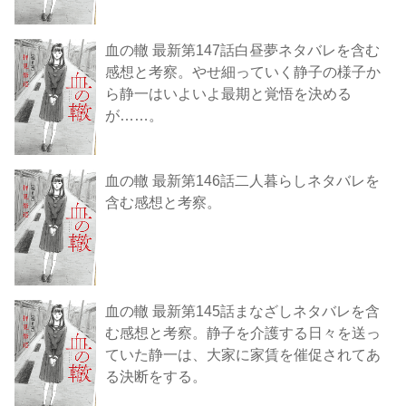
血の轍 最新第147話白昼夢ネタバレを含む
感想と考察。やせ細っていく静子の様子か
ら静一はいよいよ最期と覚悟を決める
が……。
血の轍 最新第146話二人暮らしネタバレを
含む感想と考察。
血の轍 最新第145話まなざしネタバレを含
む感想と考察。静子を介護する日々を送っ
ていた静一は、大家に家賃を催促されてあ
る決断をする。