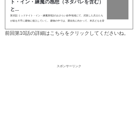
ト・イン・練魔の感想（ネタバレを含む）
と...
第10話 ミッドナイト・イン・練魔第9話のおさらい紛争地域にて、武装した兵士たち
が銃を片手に建物に侵入していく。 建物の中では、通信先に向かって、米兵どもを皆
殺しにしてやる、と叫ぶ男がいる。 しかし男は、目の前の何もない空間から、白刃が
出てく...
前回第10話の詳細はこちらをクリックしてくださいね。
スポンサーリンク