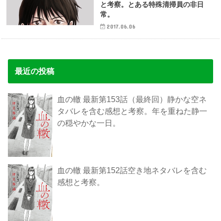
と考察。とある特殊清掃員の非日
常。
2017.06.06
最近の投稿
血の轍 最新第153話（最終回）静かな空ネ
タバレを含む感想と考察。年を重ねた静一
の穏やかな一日。
血の轍 最新第152話空き地ネタバレを含む
感想と考察。