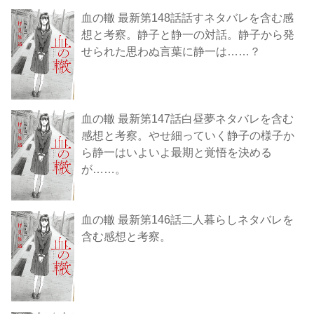
血の轍 最新第148話話すネタバレを含む感
想と考察。静子と静一の対話。静子から発
せられた思わぬ言葉に静一は……？
血の轍 最新第147話白昼夢ネタバレを含む
感想と考察。やせ細っていく静子の様子か
ら静一はいよいよ最期と覚悟を決める
が……。
血の轍 最新第146話二人暮らしネタバレを
含む感想と考察。