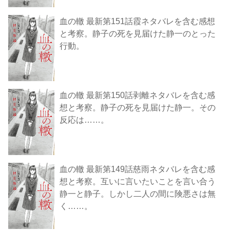
血の轍 最新第151話霞ネタバレを含む感想
と考察。静子の死を見届けた静一のとった
行動。
血の轍 最新第150話剥離ネタバレを含む感
想と考察。静子の死を見届けた静一。その
反応は……。
血の轍 最新第149話慈雨ネタバレを含む感
想と考察。互いに言いたいことを言い合う
静一と静子。しかし二人の間に険悪さは無
く……。