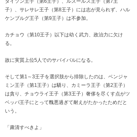
タイソン王子（第6王子）、ルズールス王子（第7王
子）、サレサレ王子（第8王子）には志が見られず、ハル
ケンブルグ王子（第9王子）は不参加。
カチョウ（第10王子）以下は幼く武力、政治力に欠け
る。
故に実質上位5人でのサバイバルになる。
そして第1～3王子を選択肢から排除したのは、ベンジャ
ミン王子（第1王子）は驕り、カミーラ王子（第2王子）
は貪り、チョウライ王子（第3王子）奢侈を尽くす点がツ
ベッパ王子にとって醜悪過ぎて耐えがたかったためだと
いう。
「粛清すべきよ」