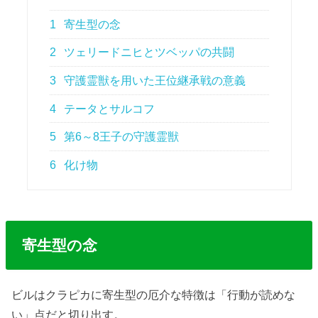
1
寄生型の念
2
ツェリードニヒとツベッパの共闘
3
守護霊獣を用いた王位継承戦の意義
4
テータとサルコフ
5
第6～8王子の守護霊獣
6
化け物
寄生型の念
ビルはクラピカに寄生型の厄介な特徴は「行動が読めな
い」点だと切り出す。