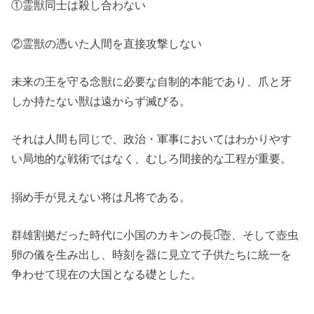
①霊獣同士は殺し合わない
②霊獣の憑いた人間を直接攻撃しない
未来の王を守る念獣に必要な自制的本能であり、爪と牙
しか持たない獣は遠からず滅びる。
それは人間も同じで、政治・軍事においてはわかりやす
い局地的な戦術ではなく、むしろ間接的な工程が重要。
搦め手が見えない将は凡将である。
群雄割拠だった時代に小国のカキンの長が͡壺、そして壺虫
卵の儀を生み出し、時刻を器に見立て子供たちに統一を
争わせて現在の大国となる礎とした。