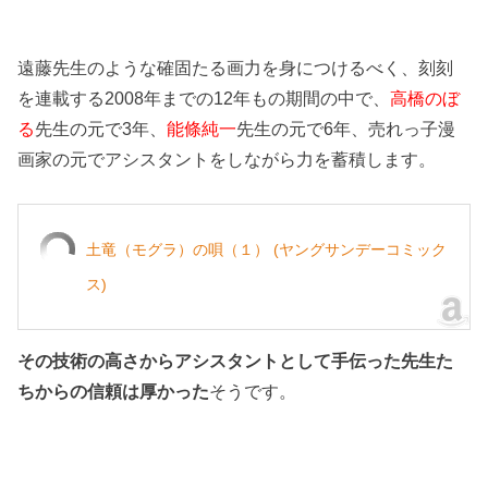
遠藤先生のような確固たる画力を身につけるべく、刻刻
を連載する2008年までの12年もの期間の中で、
高橋のぼ
る
先生の元で3年、
能條純一
先生の元で6年、売れっ子漫
画家の元でアシスタントをしながら力を蓄積します。
土竜（モグラ）の唄（１） (ヤングサンデーコミック
ス)
その技術の高さからアシスタントとして手伝った先生た
ちからの信頼は厚かった
そうです。