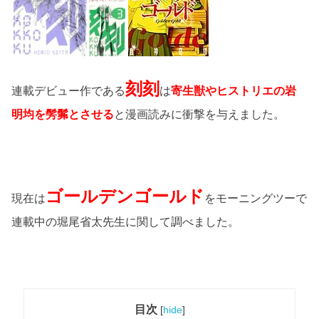
刻刻
連載デビュー作である
は
寄生獣やヒストリエの岩
明均を髣髴とさせる
と漫画読みに衝撃を与えました。
ゴールデンゴールド
現在は
をモーニングツーで
連載中の堀尾省太先生に関して調べました。
目次
[
hide
]