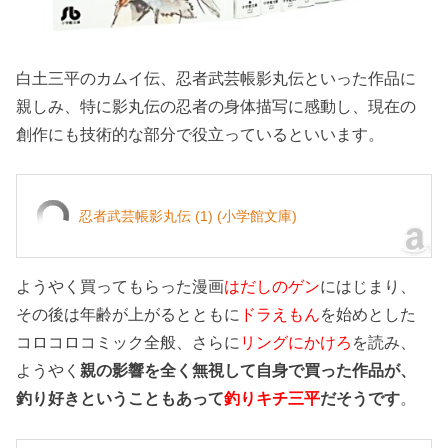
白土三平のカムイ伝、忍者武芸帳影丸伝といった作品に
親しみ、特に影丸伝の忍者の身体描写に感動し、現在の
創作にも技術的な部分で役立っているといいます。
忍者武芸帳影丸伝 (1) (小学館文庫)
ようやく買ってもらった漫画
はだしのゲン
にはじまり、
その後は年齢が上がるとともに
ドラえもん
を始めとした
コロコロコミック全般、さらに
リングにかけろ
を読み、
ようやく
親の影響を全く無視して自身で買った作品が、
釣り好きということもあって
釣りキチ三平
だそうです
。