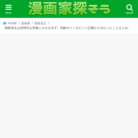
menu
search
HOME
漫画家
堀尾省太
堀尾省太は岩明均を髣髴とさせる天才。年齢やインタビュー記事から分かったことまとめ。