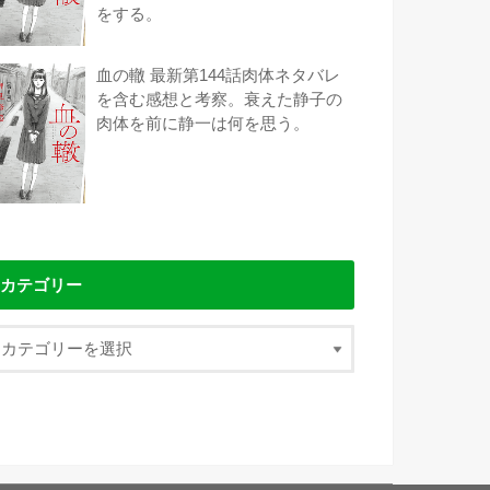
をする。
血の轍 最新第144話肉体ネタバレ
を含む感想と考察。衰えた静子の
肉体を前に静一は何を思う。
カテゴリー