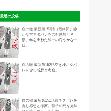
最近の投稿
血の轍 最新第153話（最終回）静
かな空ネタバレを含む感想と考
察。年を重ねた静一の穏やかな一
日。
血の轍 最新第152話空き地ネタバ
レを含む感想と考察。
血の轍 最新第151話霞ネタバレを
含む感想と考察。静子の死を見届