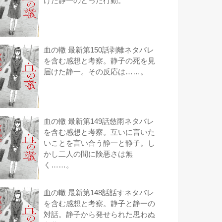
けた静一のとった行動。
血の轍 最新第150話剥離ネタバレ
を含む感想と考察。静子の死を見
届けた静一。その反応は……。
血の轍 最新第149話慈雨ネタバレ
を含む感想と考察。互いに言いた
いことを言い合う静一と静子。し
かし二人の間に険悪さは無
く……。
血の轍 最新第148話話すネタバレ
を含む感想と考察。静子と静一の
対話。静子から発せられた思わぬ