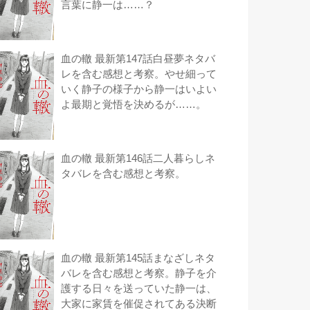
言葉に静一は……？
血の轍 最新第147話白昼夢ネタバ
レを含む感想と考察。やせ細って
いく静子の様子から静一はいよい
よ最期と覚悟を決めるが……。
血の轍 最新第146話二人暮らしネ
タバレを含む感想と考察。
血の轍 最新第145話まなざしネタ
バレを含む感想と考察。静子を介
護する日々を送っていた静一は、
大家に家賃を催促されてある決断