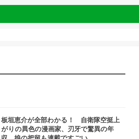
板垣恵介が全部わかる！ 自衛隊空挺上
がりの異色の漫画家、刃牙で驚異の年
収。娘の把留も連載ですごい。